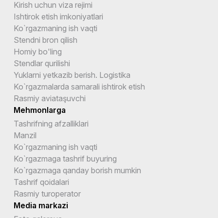
Kirish uchun viza rejimi
Ishtirok etish imkoniyatlari
Ko`rgazmaning ish vaqti
Stendni bron qilish
Homiy bo'ling
Stendlar qurilishi
Yuklarni yetkazib berish. Logistika
Ko`rgazmalarda samarali ishtirok etish
Rasmiy aviataşuvchi
Mehmonlarga
Tashrifning afzalliklari
Manzil
Ko`rgazmaning ish vaqti
Ko`rgazmaga tashrif buyuring
Ko`rgazmaga qanday borish mumkin
Tashrif qoidalari
Rasmiy turoperator
Media markazi