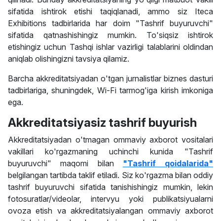
sifatida ishtirok etishi taqiqlanadi, ammo siz Iteca
Exhibitions tadbirlarida har doim "Tashrif buyuruvchi"
sifatida qatnashishingiz mumkin. To'siqsiz ishtirok
etishingiz uchun Tashqi ishlar vazirligi talablarini oldindan
aniqlab olishingizni tavsiya qilamiz.
Barcha akkreditatsiyadan o'tgan jurnalistlar biznes dasturi
tadbirlariga, shuningdek, Wi-Fi tarmog'iga kirish imkoniga
ega.
Akkreditatsiyasiz tashrif buyurish
Akkreditatsiyadan o'tmagan ommaviy axborot vositalari
vakillari ko'rgazmaning uchinchi kunida "Tashrif
buyuruvchi" maqomi bilan
"Tashrif qoidalari
da"
belgilangan tartibda taklif etiladi. Siz ko'rgazma bilan oddiy
tashrif buyuruvchi sifatida tanishishingiz mumkin, lekin
fotosuratlar/videolar, intervyu yoki publikatsiyualarni
ovoza etish va akkreditatsiyalangan ommaviy axborot