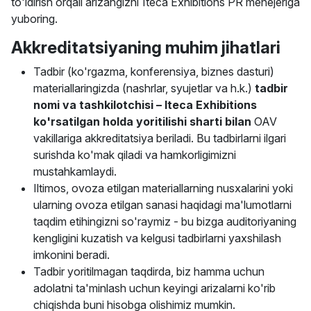
to'ldirish orqali arizangizni Iteca Exhibitions PR menejeriga
yuboring.
Akkreditatsiyaning muhim jihatlari
Tadbir (ko'rgazma, konferensiya, biznes dasturi)
materiallaringizda (nashrlar, syujetlar va h.k.)
tadbir
nomi va tashkilotchisi – Iteca Exhibitions
ko'rsatilgan holda yoritilishi sharti bilan
OAV
vakillariga akkreditatsiya beriladi. Bu tadbirlarni ilgari
surishda ko'mak qiladi va hamkorligimizni
mustahkamlaydi.
Iltimos, ovoza etilgan materiallarning nusxalarini yoki
ularning ovoza etilgan sanasi haqidagi ma'lumotlarni
taqdim etihingizni so'raymiz - bu bizga auditoriyaning
kengligini kuzatish va kelgusi tadbirlarni yaxshilash
imkonini beradi.
Tadbir yoritilmagan taqdirda, biz hamma uchun
adolatni ta'minlash uchun keyingi arizalarni ko'rib
chiqishda buni hisobga olishimiz mumkin.