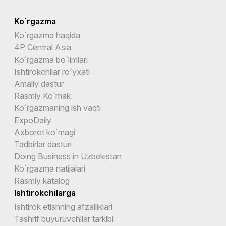
Ko`rgazma
Ko`rgazma haqida
4P Central Asia
Ko`rgazma bo`limlari
Ishtirokchilar ro`yxati
Amaliy dastur
Rasmiy Ko`mak
Ko`rgazmaning ish vaqti
ExpoDaily
Axborot ko`magi
Tadbirlar dasturi
Doing Business in Uzbekistan
Ko`rgazma natijalari
Rasmiy katalog
Ishtirokchilarga
Ishtirok etishning afzalliklari
Tashrif buyuruvchilar tarkibi