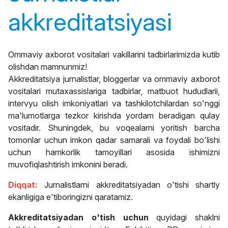
akkreditatsiyasi
Ommaviy axborot vositalari vakillarini tadbirlarimizda kutib
olishdan mamnunmiz!
Akkreditatsiya jurnalistlar, bloggerlar va ommaviy axborot
vositalari mutaxassislariga tadbirlar, matbuot hududlarii,
intervyu olish imkoniyatlari va tashkilotchilardan so'nggi
ma'lumotlarga tezkor kirishda yordam beradigan qulay
vositadir. Shuningdek, bu voqealarni yoritish barcha
tomonlar uchun imkon qadar samarali va foydali bo'lishi
uchun hamkorlik tamoyillari asosida ishimizni
muvofiqlashtirish imkonini beradi.
Diqqat:
Jurnalistlarni akkreditatsiyadan o'tishi shartly
ekanligiga e'tiboringizni qaratamiz.
Akkreditatsiyadan o'tish uchun
quyidagi shaklni