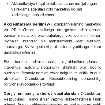
Akkreditatsiya faqat jurnalistlar uchun mo'ljallangan
va reklama agentlari yoki marketing bo'limi
xodimlariga taalluqli emas.
Akkreditatsiya
berilmaydi
kompaniyalarning marketing
va PR bo'limlari vakillariga (ko'rgazma ishtirokchilari
bundan mustsnoi), promouterlarga yoki uchinchi tomon
loyihalari, brendlari va mahsulotlarini ilgari suruvchi
shaxslarga. Biz voqealarni professional yoritishga e'tibor
qaratishga intilamiz.
Biz barcha ishtirokchilarni og'ohlantirmoqdamizki,
intellektual mulkning noqonuniy ishlatilishi bilan bog'liq
buzishlar (firmaviy nomlar, tovar belgilari, mualliflik huquqi
ob'ektlari) O'zbekiston Respublikasining qonunchiligi
bo'yicha javobgarlikka tortiladi.
Xorijiy ommaviy axborot vositalaridan
O'zbekiston
Respublikasi Tashqi ishlar vazirligi akkreditatsiyasi talab
qilinadi. Bunday akkreditatsiyaning yo'qligi matbuot vakili