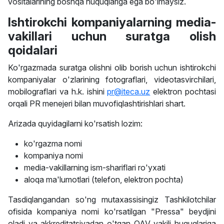
vositalarining boshqa huquqlariga ega bo'lmaysiz.
Ishtirokchi kompaniyalarning media-
vakillari uchun suratga olish
qoidalari
Ko'rgazmada suratga olishni olib borish uchun ishtirokchi
kompaniyalar o'zlarining fotograflari, videotasvirchilari,
mobilograflari va h.k. ishini
pr@iteca.uz
elektron pochtasi
orqali PR menejeri bilan muvofiqlashtirishlari shart.
Arizada quyidagilarni ko'rsatish lozim:
ko'rgazma nomi
kompaniya nomi
media-vakillarning ism-shariflari ro'yxati
aloqa ma'lumotlari (telefon, elektron pochta)
Tasdiqlangandan so'ng mutaxassisingiz Tashkilotchilar
ofisida kompaniya nomi ko'rsatilgan "Pressa" beydjini
oladi va akkreditatsiyadan o'tgan OAV vakili huquqlariga