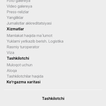
Foto galereya
Video galereya
Press-relizlar
Yangiliklar
Jurnalistlar akkreditatsiyasi
Xizmatlar
Mamlakat haqida ma`lumot
Yuklarni yetkazib berish. Logistika
Rasmiy turoperator
Viza
Tashkilotchi
Muloqot uchun
Aloqa
Tashkilotchilar haqida
Ko‘rgazma xaritasi
Tashkilotchi