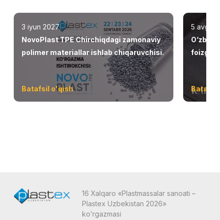
3 iyun 2027
5 avgust
NovoPlast TPE Chirchiqdagi zamonaviy
O‘zbekis
polimer materiallar ishlab chiqaruvchisi.
foizga o
Batafsil o'qish
Batafsil
16 Xalqaro «Plastmassalar sanoati –
Plastex Uzbekistan 2026»
ko’rgazmasi