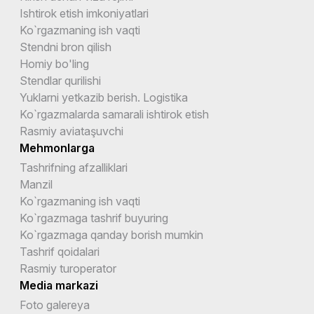
Ishtirok etish imkoniyatlari
Ko`rgazmaning ish vaqti
Stendni bron qilish
Homiy bo'ling
Stendlar qurilishi
Yuklarni yetkazib berish. Logistika
Ko`rgazmalarda samarali ishtirok etish
Rasmiy aviataşuvchi
Mehmonlarga
Tashrifning afzalliklari
Manzil
Ko`rgazmaning ish vaqti
Ko`rgazmaga tashrif buyuring
Ko`rgazmaga qanday borish mumkin
Tashrif qoidalari
Rasmiy turoperator
Media markazi
Foto galereya