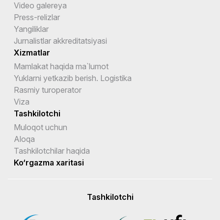
Video galereya
Press-relizlar
Yangiliklar
Jurnalistlar akkreditatsiyasi
Xizmatlar
Mamlakat haqida ma`lumot
Yuklarni yetkazib berish. Logistika
Rasmiy turoperator
Viza
Tashkilotchi
Muloqot uchun
Aloqa
Tashkilotchilar haqida
Ko‘rgazma xaritasi
Tashkilotchi