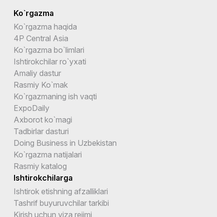
Ko`rgazma
Ko`rgazma haqida
4P Central Asia
Ko`rgazma bo`limlari
Ishtirokchilar ro`yxati
Amaliy dastur
Rasmiy Ko`mak
Ko`rgazmaning ish vaqti
ExpoDaily
Axborot ko`magi
Tadbirlar dasturi
Doing Business in Uzbekistan
Ko`rgazma natijalari
Rasmiy katalog
Ishtirokchilarga
Ishtirok etishning afzalliklari
Tashrif buyuruvchilar tarkibi
Kirish uchun viza rejimi