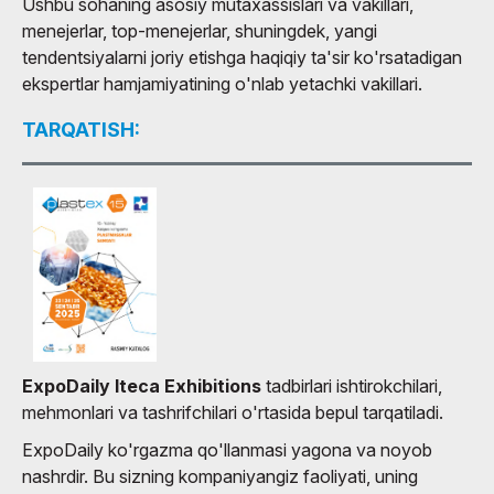
Ushbu sohaning asosiy mutaxassislari va vakillari,
menejerlar, top-menejerlar, shuningdek, yangi
tendentsiyalarni joriy etishga haqiqiy ta'sir ko'rsatadigan
ekspertlar hamjamiyatining o'nlab yetachki vakillari.
TARQATISH:
ExpoDaily
Iteca Exhibitions
tadbirlari ishtirokchilari,
mehmonlari va tashrifchilari o'rtasida bepul tarqatiladi.
ExpoDaily ko'rgazma qo'llanmasi yagona va noyob
nashrdir. Bu sizning kompaniyangiz faoliyati, uning