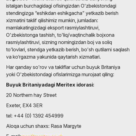
istalgan burchagidagi ofisingizdan O'zbekistondagi
stendingizga “eshikdan eshikgacha” yetkazib berish
xizmatini taklif qilishimiz mumkin, jumladan:
mamlakatingizdagi eksport rasmiylashtiruvi,
O'zbekistonga tashish, to'liq/vaqtinchalik bojxona
rasmiylashtiruvi, sizning nomingizdan boj va soliq
to'lovlari, stendga yetkazib berish, bo'sh qutilarni saqlash
va ko‘rgazma yakunida qaytarish xizmatlari.
Har qanday so'rov va takliflar uchun buyuk Britaniya
yoki O'zbekistondagi ofislarimizga murojaat qiling:
Buyuk Britaniyadagi Meritex idorasi:
20 Northern hay Street
Exeter, EX4 3ER
tel: +44 (0) 1392 454999
Aloqa uchun shaxs: Rasa Margyte