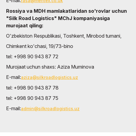
E-mail:
rasa@meritex.co.uk
Rossiya va MDH mamlakatlaridan so'rovlar uchun
"Silk Road Logistics" MChJ kompaniyasiga
murojaat qiling:
O'zbekiston Respublikasi, Toshkent, Mirobod tumani,
Chimkent ko'chasi, 19/73-bino
tel: +998 90 943 87 72
Murojaat uchun shaxs: Aziza Muminova
E-mail:
aziza@silkroadlogistics.uz
tel: +998 90 943 87 78
tel: +998 90 943 87 75
E-mail:
admin@silkroadlogistics.uz