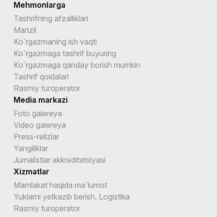
Mehmonlarga
Tashrifning afzalliklari
Manzil
Ko`rgazmaning ish vaqti
Ko`rgazmaga tashrif buyuring
Ko`rgazmaga qanday borish mumkin
Tashrif qoidalari
Rasmiy turoperator
Media markazi
Foto galereya
Video galereya
Press-relizlar
Yangiliklar
Jurnalistlar akkreditatsiyasi
Xizmatlar
Mamlakat haqida ma`lumot
Yuklarni yetkazib berish. Logistika
Rasmiy turoperator