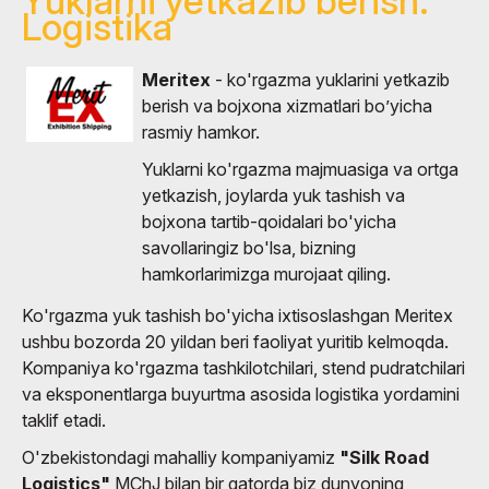
Yuklarni yetkazib berish.
Logistika
Meritex
- ko'rgazma yuklarini yetkazib
berish va bojxona xizmatlari bo’yicha
rasmiy hamkor.
Yuklarni ko'rgazma majmuasiga va ortga
yetkazish, joylarda yuk tashish va
bojxona tartib-qoidalari bo'yicha
savollaringiz bo'lsa, bizning
hamkorlarimizga murojaat qiling.
Ko'rgazma yuk tashish bo'yicha ixtisoslashgan Meritex
ushbu bozorda 20 yildan beri faoliyat yuritib kelmoqda.
Kompaniya ko'rgazma tashkilotchilari, stend pudratchilari
va eksponentlarga buyurtma asosida logistika yordamini
taklif etadi.
O'zbekistondagi mahalliy kompaniyamiz
"Silk Road
Logistics"
MChJ bilan bir qatorda biz dunyoning