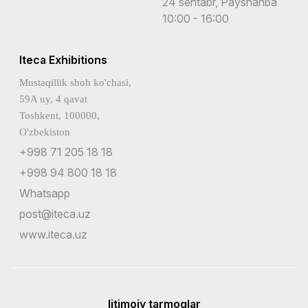
24 sentabr, Payshanba
10:00 - 16:00
Iteca Exhibitions
Mustaqillik shoh ko'chasi,
59A uy, 4 qavat
Toshkent, 100000,
O'zbekiston
+998 71 205 18 18
+998 94 800 18 18
Whatsapp
post@iteca.uz
www.iteca.uz
Ijtimoiy tarmoqlar