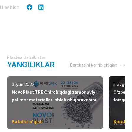
Ulashish
Plastex Uzbekistan
YANGILIKLAR
Barchasini ko'rib chiqish
3 iyun 2027
5 avgust
NovoPlast TPE Chirchiqdagi zamonaviy
O‘zbekis
polimer materiallar ishlab chiqaruvchisi.
foizga o
Batafsil o'qish
Batafsil 