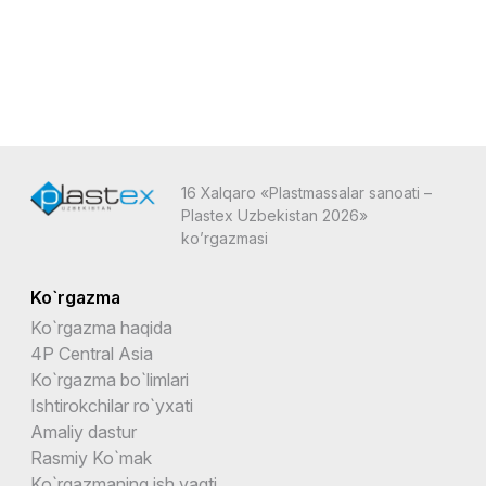
16 Xalqaro «Plastmassalar sanoati –
Plastex Uzbekistan 2026»
ko’rgazmasi
Ko`rgazma
Ko`rgazma haqida
4P Central Asia
Ko`rgazma bo`limlari
Ishtirokchilar ro`yxati
Amaliy dastur
Rasmiy Ko`mak
Ko`rgazmaning ish vaqti