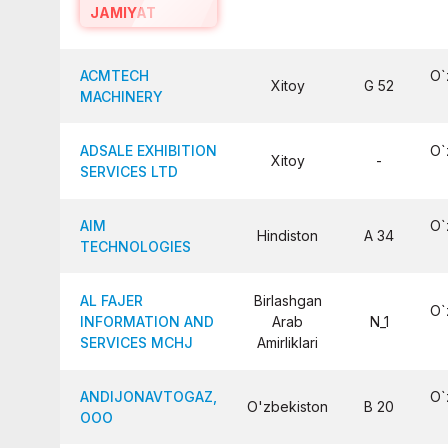
JAMIYAT
ACMTECH
O`
Xitoy
G 52
MACHINERY
ADSALE EXHIBITION
O`
Xitoy
-
SERVICES LTD
AIM
O`
Hindiston
A 34
TECHNOLOGIES
AL FAJER
Birlashgan
O`
INFORMATION AND
Arab
N_1
SERVICES MCHJ
Amirliklari
ANDIJONAVTOGAZ,
O`
O'zbekiston
B 20
ООО