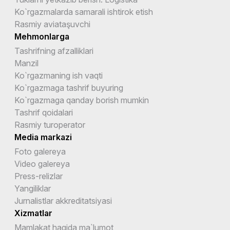
Ko`rgazmalarda samarali ishtirok etish
Rasmiy aviataşuvchi
Mehmonlarga
Tashrifning afzalliklari
Manzil
Ko`rgazmaning ish vaqti
Ko`rgazmaga tashrif buyuring
Ko`rgazmaga qanday borish mumkin
Tashrif qoidalari
Rasmiy turoperator
Media markazi
Foto galereya
Video galereya
Press-relizlar
Yangiliklar
Jurnalistlar akkreditatsiyasi
Xizmatlar
Mamlakat haqida ma`lumot