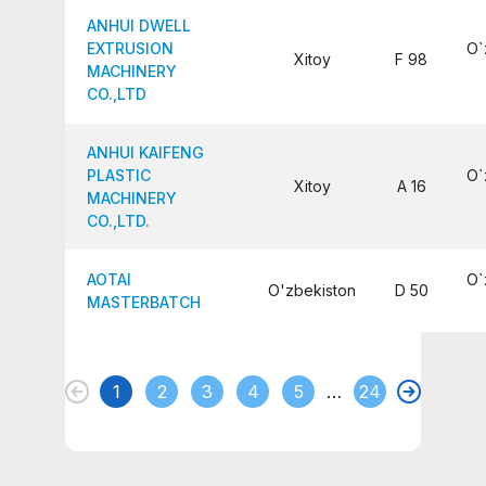
ANHUI DWELL
EXTRUSION
O`
Xitoy
F 98
MACHINERY
CO.,LTD
ANHUI KAIFENG
PLASTIC
O`
Xitoy
A 16
MACHINERY
CO.,LTD.
AOTAI
O`
O'zbekiston
D 50
MASTERBATCH
1
2
3
4
5
…
24