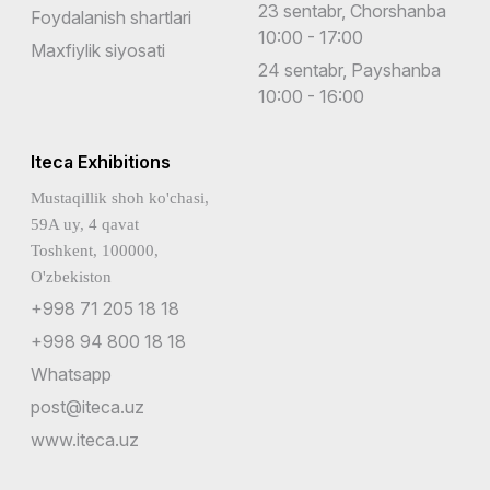
23 sentabr, Chorshanba
Foydalanish shartlari
10:00 - 17:00
Maxfiylik siyosati
24 sentabr, Payshanba
10:00 - 16:00
Iteca Exhibitions
Mustaqillik shoh ko'chasi,
59A uy, 4 qavat
Toshkent, 100000,
O'zbekiston
+998 71 205 18 18
+998 94 800 18 18
Whatsapp
post@iteca.uz
www.iteca.uz