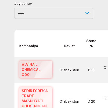
Joylashuv
---
Stend
Kompaniya
Davlat
№
ALVINA L
O`
CHEMICAL,
O'zbekiston
B 15
ООО
SEDIR FOREIGN
TRADE
O`
MASULIYATI
O'zbekiston
D 20
CHEKLANGAN