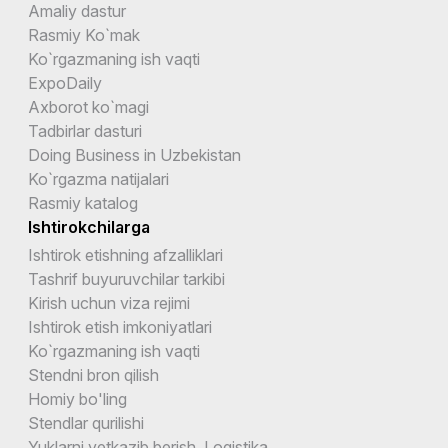
Amaliy dastur
Rasmiy Ko`mak
Ko`rgazmaning ish vaqti
ExpoDaily
Axborot ko`magi
Tadbirlar dasturi
Doing Business in Uzbekistan
Ko`rgazma natijalari
Rasmiy katalog
Ishtirokchilarga
Ishtirok etishning afzalliklari
Tashrif buyuruvchilar tarkibi
Kirish uchun viza rejimi
Ishtirok etish imkoniyatlari
Ko`rgazmaning ish vaqti
Stendni bron qilish
Homiy bo'ling
Stendlar qurilishi
Yuklarni yetkazib berish. Logistika