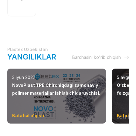
Plastex Uzbekistan
YANGILIKLAR
Barchasini ko'rib chiqish
3 iyun 2027
5 avgust
NovoPlast TPE Chirchiqdagi zamonaviy
O‘zbekis
polimer materiallar ishlab chiqaruvchisi.
foizga o
Batafsil o'qish
Batafsil 