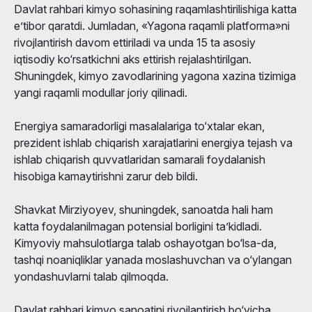
Davlat rahbari kimyo sohasining raqamlashtirilishiga katta
e’tibor qaratdi. Jumladan, «Yagona raqamli platforma»ni
rivojlantirish davom ettiriladi va unda 15 ta asosiy
iqtisodiy ko‘rsatkichni aks ettirish rejalashtirilgan.
Shuningdek, kimyo zavodlarining yagona xazina tizimiga
yangi raqamli modullar joriy qilinadi.
Energiya samaradorligi masalalariga to‘xtalar ekan,
prezident ishlab chiqarish xarajatlarini energiya tejash va
ishlab chiqarish quvvatlaridan samarali foydalanish
hisobiga kamaytirishni zarur deb bildi.
Shavkat Mirziyoyev, shuningdek, sanoatda hali ham
katta foydalanilmagan potensial borligini ta’kidladi.
Kimyoviy mahsulotlarga talab oshayotgan bo‘lsa-da,
tashqi noaniqliklar yanada moslashuvchan va o‘ylangan
yondashuvlarni talab qilmoqda.
Davlat rahbari kimyo sanoatini rivojlantirish bo‘yicha