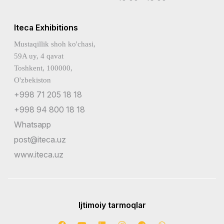
Iteca Exhibitions
Mustaqillik shoh ko'chasi,
59A uy, 4 qavat
Toshkent, 100000,
O'zbekiston
+998 71 205 18 18
+998 94 800 18 18
Whatsapp
post@iteca.uz
www.iteca.uz
Ijtimoiy tarmoqlar