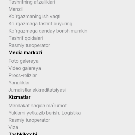
Tashrifning afzalliklari
Manzil
Ko`rgazmaning ish vaqti
Ko`rgazmaga tashrif buyuring
Ko`rgazmaga qanday borish mumkin
Tashrif qoidalari
Rasmiy turoperator
Media markazi
Foto galereya
Video galereya
Press-relizlar
Yangiliklar
Jurnalistlar akkreditatsiyasi
Xizmatlar
Mamlakat haqida ma`lumot
Yuklarni yetkazib berish. Logistika
Rasmiy turoperator
Viza
Tashkilotchi