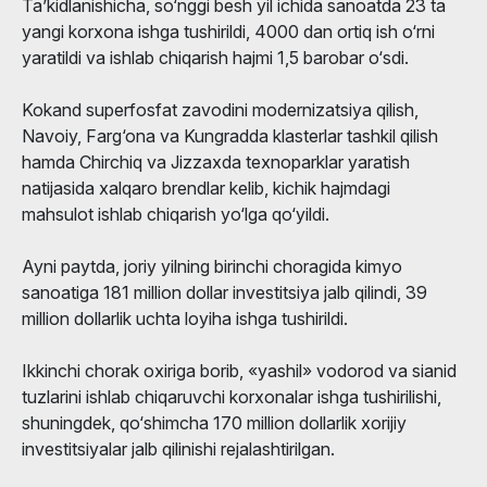
Ta’kidlanishicha, so‘nggi besh yil ichida sanoatda 23 ta
yangi korxona ishga tushirildi, 4000 dan ortiq ish o‘rni
yaratildi va ishlab chiqarish hajmi 1,5 barobar o‘sdi.
Kokand superfosfat zavodini modernizatsiya qilish,
Navoiy, Farg‘ona va Kungradda klasterlar tashkil qilish
hamda Chirchiq va Jizzaxda texnoparklar yaratish
natijasida xalqaro brendlar kelib, kichik hajmdagi
mahsulot ishlab chiqarish yo‘lga qo‘yildi.
Ayni paytda, joriy yilning birinchi choragida kimyo
sanoatiga 181 million dollar investitsiya jalb qilindi, 39
million dollarlik uchta loyiha ishga tushirildi.
Ikkinchi chorak oxiriga borib, «yashil» vodorod va sianid
tuzlarini ishlab chiqaruvchi korxonalar ishga tushirilishi,
shuningdek, qo‘shimcha 170 million dollarlik xorijiy
investitsiyalar jalb qilinishi rejalashtirilgan.