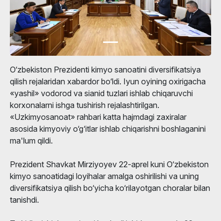
O‘zbekiston Prezidenti kimyo sanoatini diversifikatsiya
qilish rejalaridan xabardor bo‘ldi. Iyun oyining oxirigacha
«yashil» vodorod va sianid tuzlari ishlab chiqaruvchi
korxonalarni ishga tushirish rejalashtirilgan.
«Uzkimyosanoat» rahbari katta hajmdagi zaxiralar
asosida kimyoviy o‘g‘itlar ishlab chiqarishni boshlaganini
ma'lum qildi.
Prezident Shavkat Mirziyoyev 22-aprel kuni O‘zbekiston
kimyo sanoatidagi loyihalar amalga oshirilishi va uning
diversifikatsiya qilish bo‘yicha ko‘rilayotgan choralar bilan
tanishdi.