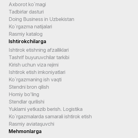
Axborot ko`magi
Tadbirlar dasturi
Doing Business in Uzbekistan
Ko`rgazma natijalari
Rasmiy katalog
Ishtirokchilarga
Ishtirok etishning afzalliklari
Tashrif buyuruvchilar tarkibi
Kirish uchun viza rejimi
Ishtirok etish imkoniyatlari
Ko`rgazmaning ish vaqti
Stendni bron qilish
Homiy bo'ling
Stendlar qurilishi
Yuklarni yetkazib berish. Logistika
Ko`rgazmalarda samarali ishtirok etish
Rasmiy aviataşuvchi
Mehmonlarga