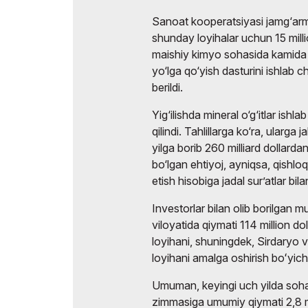
Sanoat kooperatsiyasi jamg‘a
shunday loyihalar uchun 15 milli
maishiy kimyo sohasida kamida 1
yo‘lga qo‘yish dasturini ishlab 
berildi.
Yig‘ilishda mineral o‘g‘itlar ish
qilindi. Tahlillarga ko‘ra, ularga
yilga borib 260 milliard dollard
bo‘lgan ehtiyoj, ayniqsa, qishloq 
etish hisobiga jadal sur’atlar bi
Investorlar bilan olib borilgan
viloyatida qiymati 114 million do
loyihani, shuningdek, Sirdaryo vi
loyihani amalga oshirish boʻyicha
Umuman, keyingi uch yilda soha
zimmasiga umumiy qiymati 2,8 mil