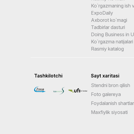
Ko`rgazmaning ish v
ExpoDaily
Axborot ko`magi
Tadbirlar dasturi
Doing Business in 
Ko`rgazma natijalari
Rasmiy katalog
Tashkilotchi
Sayt xaritasi
Stendni bron qilish
Foto galereya
Foydalanish shartlar
Maxfiylik siyosati