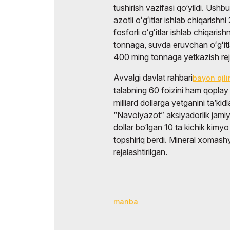
tushirish vazifasi qo‘yildi. Ushb
azotli oʻgʻitlar ishlab chiqarishn
fosforli oʻgʻitlar ishlab chiqar
tonnaga, suvda eruvchan oʻgʻitl
400 ming tonnaga yetkazish reja
Avvalgi davlat rahbari
bayon qil
talabning 60 foizini ham qoplay 
milliard dollarga yetganini taʼki
“Navoiyazot” aksiyadorlik jamiy
dollar bo‘lgan 10 ta kichik kimyo
topshiriq berdi. Mineral xomash
rejalashtirilgan.
manba