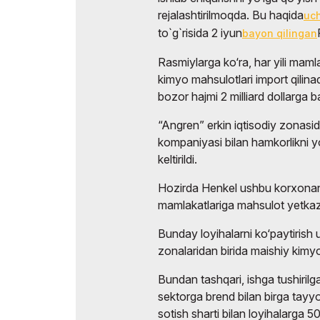
rejalashtirilmoqda. Bu haqida
uc
to`g`risida 2 iyun
bayon qilingan
Rasmiylarga ko‘ra, har yili maml
kimyo mahsulotlari import qilina
bozor hajmi 2 milliard dollarga
“Angren” erkin iqtisodiy zonas
kompaniyasi bilan hamkorlikni yo
keltirildi.
Hozirda Henkel ushbu korxonani
mamlakatlariga mahsulot yetkazi
Bunday loyihalarni ko‘paytiris
zonalaridan birida maishiy kimyo 
Bundan tashqari, ishga tushirilg
sektorga brend bilan birga tayyo
sotish sharti bilan loyihalarga 50 