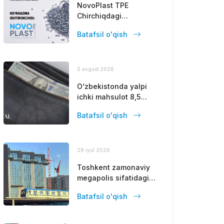
NovoPlast TPE
Chirchiqdagi
zamonaviy polimer
Batafsil o'qish
materiallar ishlab
chiqaruvchisi.
5 avgust 2026
O‘zbekistonda yalpi
ichki mahsulot 8,5
foizga oshdi
Batafsil o'qish
28 iyul 2026
Toshkent zamonaviy
megapolis sifatidagi
mavqeini
Batafsil o'qish
mustahkamlamoqda