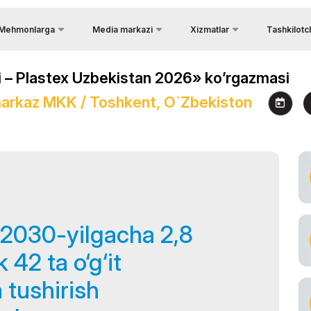
Mehmonlarga
Media markazi
Xizmatlar
Tashkilotc
Muloqot uch
Mamlakat haqida ma`lumot
Foto galereya
shrifning afzalliklari
i – Plastex Uzbekistan 2026» ko’rgazmasi
Aloqa
Yuklarni yetkazib berish.
Video galereya
nzil
i
Logistika
arkaz MKK / Toshkent, O`zbekiston
Tashkilotchil
Press-relizlar
`rgazmaning ish vaqti
Rasmiy turoperator
Yangiliklar
`rgazmaga tashrif
Viza
yuring
Jurnalistlar akkreditatsiyasi
`rgazmaga qanday borish
umkin
shrif qoidalari
 2030-yilgacha 2,8
smiy turoperator
k 42 ta o‘g‘it
a tushirish