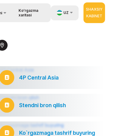
SHAXSIY
Ko‘rgazma
UZ
hi
xaritasi
KABINET
un
EN
RU
ar haqida
ZH
4P Central Asia
Stendni bron qilish
Ko`rgazmaga tashrif buyuring