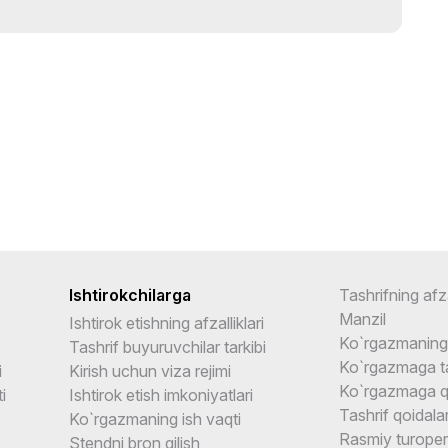
Ishtirokchilarga
Tashrifning afza
Manzil
Ishtirok etishning afzalliklari
Ko`rgazmaning 
Tashrif buyuruvchilar tarkibi
Ko`rgazmaga ta
i
Kirish uchun viza rejimi
Ko`rgazmaga q
i
Ishtirok etish imkoniyatlari
Tashrif qoidalar
Ko`rgazmaning ish vaqti
Rasmiy turoper
Stendni bron qilish