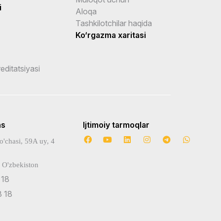
i
Aloqa
Tashkilotchilar haqida
Ko‘rgazma xaritasi
reditatsiyasi
ns
Ijtimoiy tarmoqlar
o'chasi, 59A uy, 4
 O'zbekiston
 18
 18