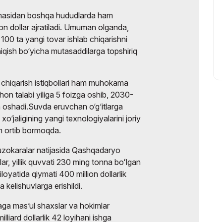
rmasidan boshqa hududlarda ham
on dollar ajratiladi. Umuman olganda,
00 ta yangi tovar ishlab chiqarishni
chiqish bo‘yicha mutasaddilarga topshiriq
lab chiqarish istiqbollari ham muhokama
 jahon talabi yiliga 5 foizga oshib, 2030-
an oshadi.Suvda eruvchan o‘g‘itlarga
xo‘jaligining yangi texnologiyalarini joriy
lan ortib bormoqda.
 muzokaralar natijasida Qashqadaryo
llar, yillik quvvati 230 ming tonna boʻlgan
loyatida qiymati 400 million dollarlik
 kelishuvlarga erishildi.
ga mas’ul shaxslar va hokimlar
liard dollarlik 42 loyihani ishga