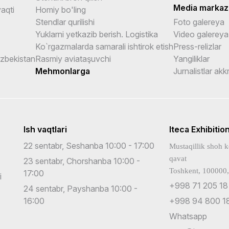
Media markaz
aqti
Homiy bo'ling
Stendlar qurilishi
Foto galereya
Yuklarni yetkazib berish. Logistika
Video galereya
Ko`rgazmalarda samarali ishtirok etish
Press-relizlar
Uzbekistan
Rasmiy aviataşuvchi
Yangiliklar
Mehmonlarga
Jurnalistlar akk
Ish vaqtlari
Iteca Exhibitio
22 sentabr, Seshanba 10:00 - 17:00
Mustaqillik shoh k
qavat
23 sentabr, Chorshanba 10:00 -
Toshkent, 100000,
17:00
i
+998 71 205 18
24 sentabr, Payshanba 10:00 -
16:00
+998 94 800 18
Whatsapp