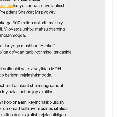
kimyo sanoatini rivojlantirish
hrashuv
Prezident Shavkat Mirziyoyev.
akatga 300 million dollarlik maishiy
di. Viloyatda ushbu mahsulotlarning
 baholanmoqda.
ida dunyoga mashhur “Henkel”
‘lga qo‘ygan tadbirkor misol tariqasida
 sotib oldi va o`z saytidan MDH
b berishni rejalashtirmoqda.
h uchun Toshkent shahridagi sanoat
loyihalari uchun joy ajratiladi.
an korxonalarni keyinchalik xususiy
r daromad keltiruvchi biznes sifatida
million dollar ajratish rejalashtirilgan.