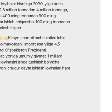
u loyihalar hisobiga 2030-yilga borib
i 2,8 million tonnadan 4 million tonnaga,
ishni 400 ming tonnadan 900 ming
ar ishlab chiqarishni 100 ming tonnadan
lashtirilgan.
Kimyo sanoati mahsulotlari ichki
ingan
olmayotgani, import esa yiliga 4,5
dladi Oʻzbekiston Prezidenti.
ati yonida umumiy qiymati 1 milliard
 loyihasini ishga tushirish bo‘yicha
yoni chuqur qayta ishlash loyihalari ham