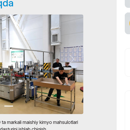
oqda
ta markali maishiy kimyo mahsulotlari
dasturini ishlab chiqish