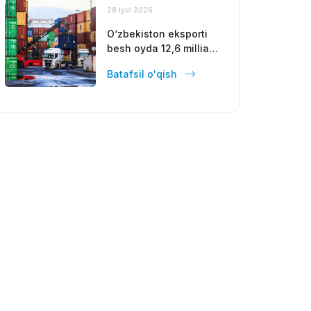
28 iyul 2026
O‘zbekiston eksporti
besh oyda 12,6 milliard
dollarga yetdi
Batafsil o'qish