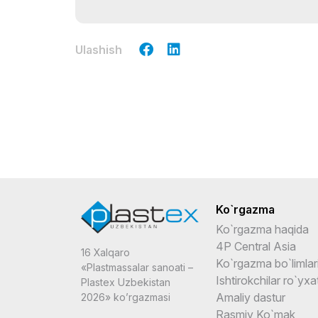
Ulashish
Ko`rgazma
Ko`rgazma haqida
4P Central Asia
16 Xalqaro
Ko`rgazma bo`limlar
«Plastmassalar sanoati –
Ishtirokchilar ro`yxat
Plastex Uzbekistan
Amaliy dastur
2026» ko’rgazmasi
Rasmiy Ko`mak