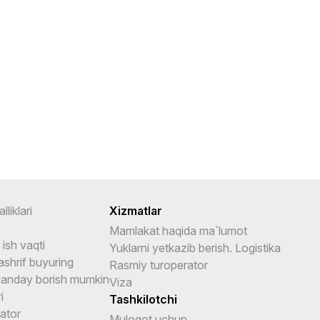
lliklari
Xizmatlar
Mamlakat haqida ma`lumot
ish vaqti
Yuklarni yetkazib berish. Logistika
shrif buyuring
Rasmiy turoperator
anday borish mumkin
Viza
i
Tashkilotchi
ator
Muloqot uchun