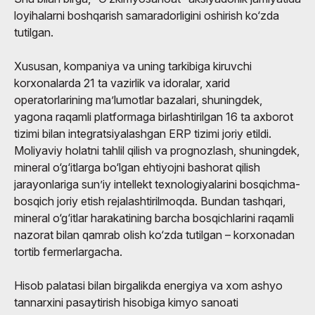
loyihalarni boshqarish samaradorligini oshirish ko‘zda
tutilgan.
Xususan, kompaniya va uning tarkibiga kiruvchi
korxonalarda 21 ta vazirlik va idoralar, xarid
operatorlarining ma’lumotlar bazalari, shuningdek,
yagona raqamli platformaga birlashtirilgan 16 ta axborot
tizimi bilan integratsiyalashgan ERP tizimi joriy etildi.
Moliyaviy holatni tahlil qilish va prognozlash, shuningdek,
mineral o‘g‘itlarga bo‘lgan ehtiyojni bashorat qilish
jarayonlariga sun’iy intellekt texnologiyalarini bosqichma-
bosqich joriy etish rejalashtirilmoqda. Bundan tashqari,
mineral o‘g‘itlar harakatining barcha bosqichlarini raqamli
nazorat bilan qamrab olish ko‘zda tutilgan – korxonadan
tortib fermerlargacha.
Hisob palatasi bilan birgalikda energiya va xom ashyo
tannarxini pasaytirish hisobiga kimyo sanoati