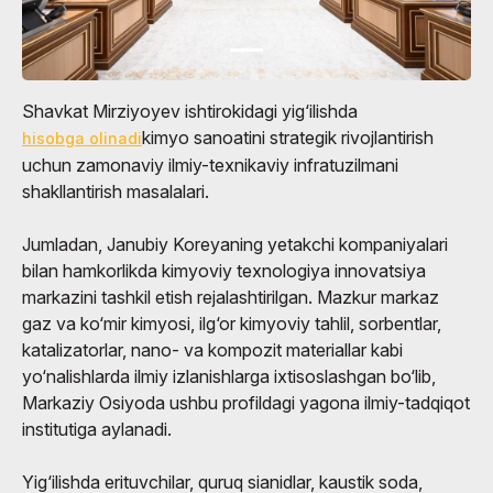
Shavkat Mirziyoyev ishtirokidagi yig‘ilishda
kimyo sanoatini strategik rivojlantirish
hisobga olinadi
uchun zamonaviy ilmiy-texnikaviy infratuzilmani
shakllantirish masalalari.
Jumladan, Janubiy Koreyaning yetakchi kompaniyalari
bilan hamkorlikda kimyoviy texnologiya innovatsiya
markazini tashkil etish rejalashtirilgan. Mazkur markaz
gaz va ko‘mir kimyosi, ilg‘or kimyoviy tahlil, sorbentlar,
katalizatorlar, nano- va kompozit materiallar kabi
yo‘nalishlarda ilmiy izlanishlarga ixtisoslashgan bo‘lib,
Markaziy Osiyoda ushbu profildagi yagona ilmiy-tadqiqot
institutiga aylanadi.
Yig‘ilishda erituvchilar, quruq sianidlar, kaustik soda,