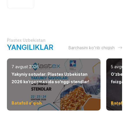
Plastex Uzbekistan
YANGILIKLAR
Barchasini ko'rib chiqish
7 avgust 2026
5 avgust
Yakyniy sotuvlar: Plastex Uzbekistan
O‘zbekis
2026 ko‘rgazmasida so‘nggi stendlar!
foizga o
Batafsil o'qish
Batafsil 