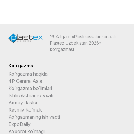
16 Xalqaro «Plastmassalar sanoati –
Plastex Uzbekistan 2026»
ko’rgazmasi
Ko`rgazma
Ko`rgazma haqida
4P Central Asia
Ko`rgazma bo`limlari
Ishtirokchilar ro`yxati
Amaliy dastur
Rasmiy Ko`mak
Ko`rgazmaning ish vaqti
ExpoDaily
Axborot ko`magi