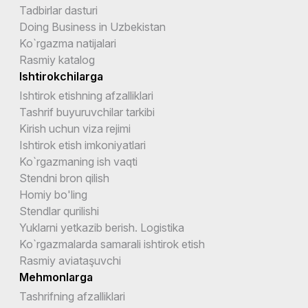
Tadbirlar dasturi
Doing Business in Uzbekistan
Ko`rgazma natijalari
Rasmiy katalog
Ishtirokchilarga
Ishtirok etishning afzalliklari
Tashrif buyuruvchilar tarkibi
Kirish uchun viza rejimi
Ishtirok etish imkoniyatlari
Ko`rgazmaning ish vaqti
Stendni bron qilish
Homiy bo'ling
Stendlar qurilishi
Yuklarni yetkazib berish. Logistika
Ko`rgazmalarda samarali ishtirok etish
Rasmiy aviataşuvchi
Mehmonlarga
Tashrifning afzalliklari