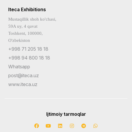
Iteca Exhibitions
Mustaqillik shoh ko'chasi,
59A uy, 4 qavat
Toshkent, 100000,
O'zbekiston
+998 71 205 18 18
+998 94 800 18 18
Whatsapp
post@iteca.uz
www.iteca.uz
Ijtimoiy tarmoqlar