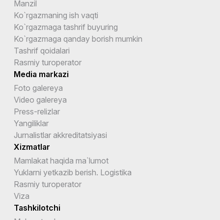
Manzil
Ko`rgazmaning ish vaqti
Ko`rgazmaga tashrif buyuring
Ko`rgazmaga qanday borish mumkin
Tashrif qoidalari
Rasmiy turoperator
Media markazi
Foto galereya
Video galereya
Press-relizlar
Yangiliklar
Jurnalistlar akkreditatsiyasi
Xizmatlar
Mamlakat haqida ma`lumot
Yuklarni yetkazib berish. Logistika
Rasmiy turoperator
Viza
Tashkilotchi