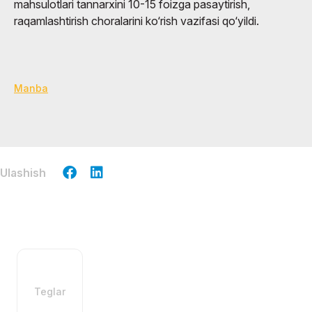
mahsulotlari tannarxini 10-15 foizga pasaytirish,
raqamlashtirish choralarini ko‘rish vazifasi qo‘yildi.
Manba
Ulashish
Teglar