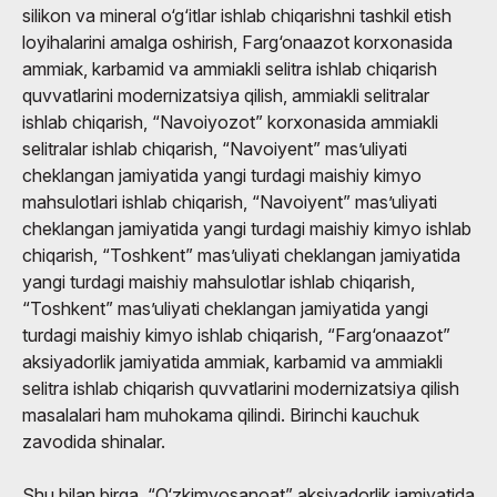
silikon va mineral o‘g‘itlar ishlab chiqarishni tashkil etish
loyihalarini amalga oshirish, Farg‘onaazot korxonasida
ammiak, karbamid va ammiakli selitra ishlab chiqarish
quvvatlarini modernizatsiya qilish, ammiakli selitralar
ishlab chiqarish, “Navoiyozot” korxonasida ammiakli
selitralar ishlab chiqarish, “Navoiyent” mas’uliyati
cheklangan jamiyatida yangi turdagi maishiy kimyo
mahsulotlari ishlab chiqarish, “Navoiyent” mas’uliyati
cheklangan jamiyatida yangi turdagi maishiy kimyo ishlab
chiqarish, “Toshkent” mas’uliyati cheklangan jamiyatida
yangi turdagi maishiy mahsulotlar ishlab chiqarish,
“Toshkent” mas’uliyati cheklangan jamiyatida yangi
turdagi maishiy kimyo ishlab chiqarish, “Farg‘onaazot”
aksiyadorlik jamiyatida ammiak, karbamid va ammiakli
selitra ishlab chiqarish quvvatlarini modernizatsiya qilish
masalalari ham muhokama qilindi. Birinchi kauchuk
zavodida shinalar.
Shu bilan birga, “O‘zkimyosanoat” aksiyadorlik jamiyatida