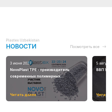
Plastex Uzbekistan
НОВОСТИ
Посмотреть все
3 июня 2027
5 август
NovoPlast TPE - производитель
ВВП Узб
современных полимерных
материалов в Чирчике.
Читать далее
Читать 