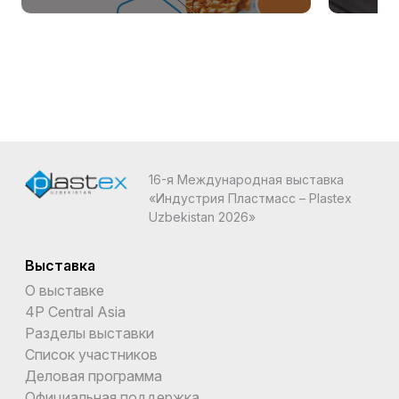
16-я Международная выставка
«Индустрия Пластмасс – Plastex
Uzbekistan 2026»
Выставка
О выставке
4P Central Asia
Разделы выставки
Список участников
Деловая программа
Официальная поддержка