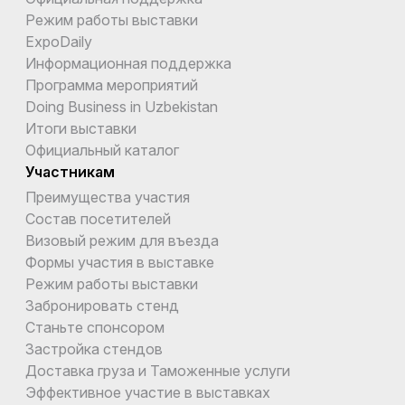
Режим работы выставки
ExpoDaily
Информационная поддержка
Программа мероприятий
Doing Business in Uzbekistan
Итоги выставки
Официальный каталог
Участникам
Преимущества участия
Состав посетителей
Визовый режим для въезда
Формы участия в выставке
Режим работы выставки
Забронировать стенд
Станьте спонсором
Застройка стендов
Доставка груза и Таможенные услуги
Эффективное участие в выставках