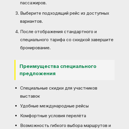
пассажиров.
Выберите подходящий рейс из доступных
вариантов.
После отображения стандартного и
специального тарифа со скидкой завершите
бронирование.
Преимущества специального
предложения
Специальные скидки для участников
выставок
Удобные международные рейсы
Комфортные условия перелёта
Возможность гибкого выбора маршрутов и