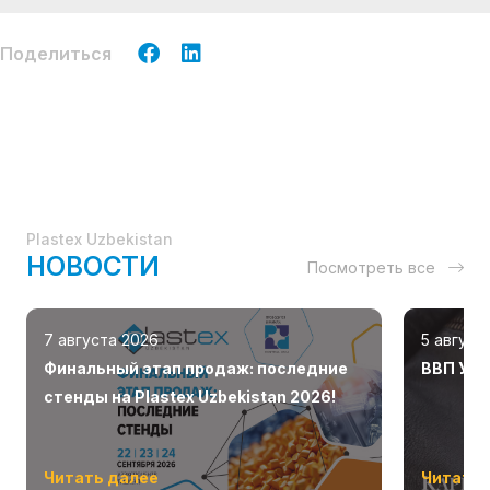
Поделиться
Plastex Uzbekistan
НОВОСТИ
Посмотреть все
7 августа 2026
5 август
Финальный этап продаж: последние
ВВП Узб
стенды на Plastex Uzbekistan 2026!
Читать далее
Читать 