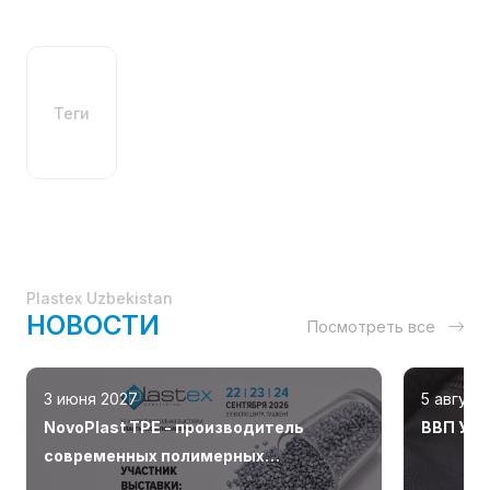
Теги
Plastex Uzbekistan
НОВОСТИ
Посмотреть все
3 июня 2027
5 август
NovoPlast TPE - производитель
ВВП Узб
современных полимерных
материалов в Чирчике.