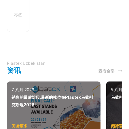
标签
Plastex Uzbekistan
资讯
查看全部
7 八月 2026
5 八月 20
销售的最后阶段:最新的摊位在Plastex乌兹别
乌兹别克斯
克斯坦2026!
阅读更多
阅读更多