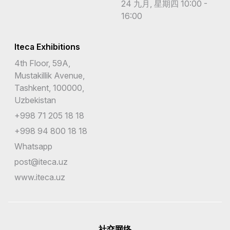
24 九月, 星期四 10:00 -
16:00
Iteca Exhibitions
4th Floor, 59A,
Mustakillik Avenue,
Tashkent, 100000,
Uzbekistan
+998 71 205 18 18
+998 94 800 18 18
Whatsapp
post@iteca.uz
www.iteca.uz
社交网络