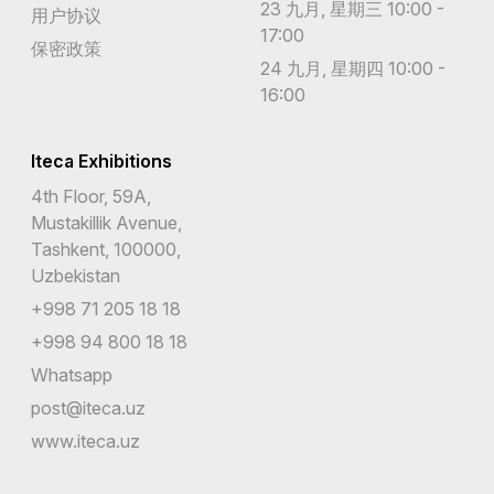
23 九月, 星期三 10:00 -
用户协议
17:00
保密政策
24 九月, 星期四 10:00 -
16:00
Iteca Exhibitions
4th Floor, 59A,
Mustakillik Avenue,
Tashkent, 100000,
Uzbekistan
+998 71 205 18 18
+998 94 800 18 18
Whatsapp
post@iteca.uz
www.iteca.uz