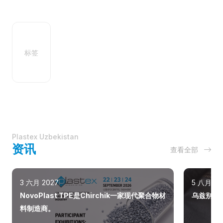
标签
Plastex Uzbekistan
资讯
查看全部
3 六月 2027
5 八月 20
NovoPlast TPE是Chirchik一家现代聚合物材
乌兹别克斯
料制造商。