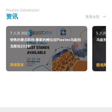
Plastex Uzbekistan
资讯
查看全部
7 八月 2026
5 八月 20
销售的最后阶段:最新的摊位在Plastex乌兹别
乌兹别克斯
克斯坦2026!
阅读更多
阅读更多