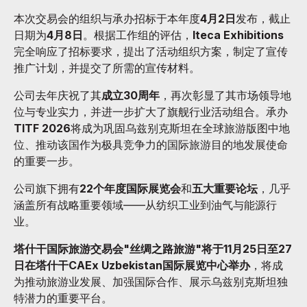
本次交易会的组织与承办招标于本年度
4月2日
发布，截止
日期为
4月8日
。根据工作组的评估，
Iteca Exhibitions
完全响应了招标要求，提出了活动组织方案，制定了宣传
推广计划，并提交了所需的宣传材料。
公司去年庆祝了其
成立30周年
，再次彰显了其市场领导地
位与专业实力，并进一步扩大了旗舰行业活动组合。承办
TITF 2026
将成为巩固乌兹别克斯坦在全球旅游版图中地
位、推动该国作为极具竞争力的国际旅游目的地发展使命
的重要一步。
公司旗下拥有
22个年度国际展览会
和
五大重要论坛
，几乎
涵盖所有战略重要领域——从纺织工业到油气与能源行
业。
塔什干国际旅游交易会"丝绸之路旅游"将于11月25日至27
日在塔什干CAEx Uzbekistan国际展览中心举办
，将成
为推动旅游业发展、加强国际合作、展示乌兹别克斯坦独
特潜力的重要平台。