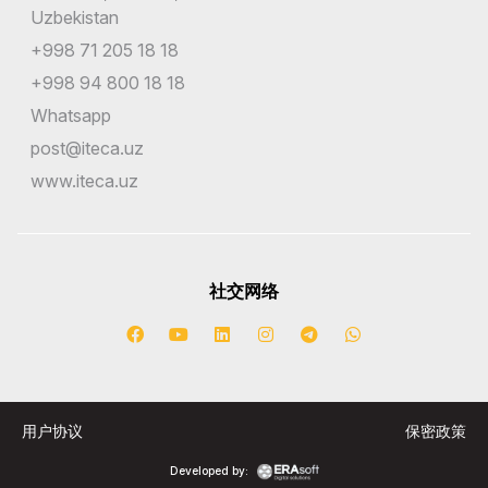
Uzbekistan
+998 71 205 18 18
+998 94 800 18 18
Whatsapp
post@iteca.uz
www.iteca.uz
社交网络
用户协议
保密政策
Developed by: